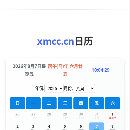
xmcc.cn
日历
2026年8月7日星
丙午(马)年 六月廿
10:04:29
期五
五
年份:
月份:
日
一
二
三
四
五
六
26
27
28
29
30
31
1
十三
十四
十五
十六
十七
十八
建军节
2
3
4
5
6
7
8