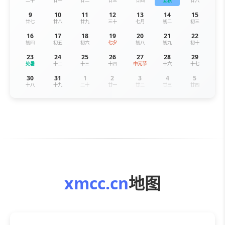
二十
廿一
廿二
廿三
廿四
立秋
廿六
9
10
11
12
13
14
15
廿七
廿八
廿九
三十
七月
初二
初三
16
17
18
19
20
21
22
初四
初五
初六
七夕
初八
初九
初十
23
24
25
26
27
28
29
处暑
十二
十三
十四
中元节
十六
十七
30
31
1
2
3
4
5
十八
十九
二十
廿一
廿二
廿三
廿四
xmcc.cn
地图